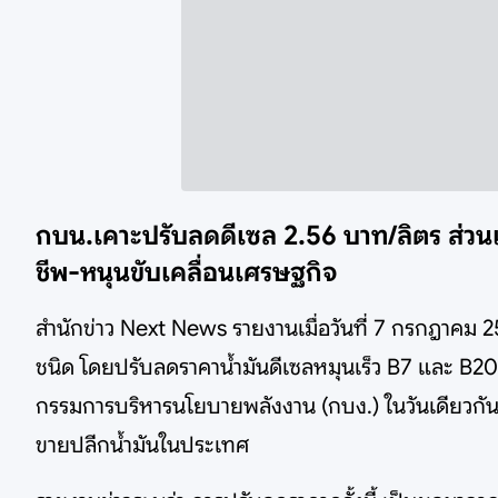
กบน.เคาะปรับลดดีเซล 2.56 บาท/ลิตร ส่วน
ชีพ-หนุนขับเคลื่อนเศรษฐกิจ
สำนักข่าว Next News รายงานเมื่อวันที่ 7 กรกฎาคม 2
ชนิด โดยปรับลดราคาน้ำมันดีเซลหมุนเร็ว B7 และ B2
กรรมการบริหารนโยบายพลังงาน (กบง.) ในวันเดียวกั
ขายปลีกน้ำมันในประเทศ