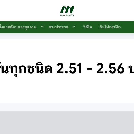
สิ่งแวดล้อมและสุขภาพ
ต่างประเทศ
วิดีโอ
อินโฟกราฟิก
ทุกชนิด 2.51 - 2.56 บา