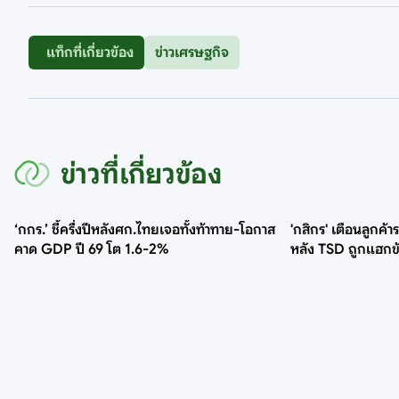
แท็กที่เกี่ยวข้อง
ข่าวเศรษฐกิจ
ข่าวที่เกี่ยวข้อง
‘กกร.’ ชี้ครึ่งปีหลังศก.ไทยเจอทั้งท้าทาย-โอกาส
'กสิกร' เตือนลูกค้
คาด GDP ปี 69 โต 1.6-2%
หลัง TSD ถูกแฮกข