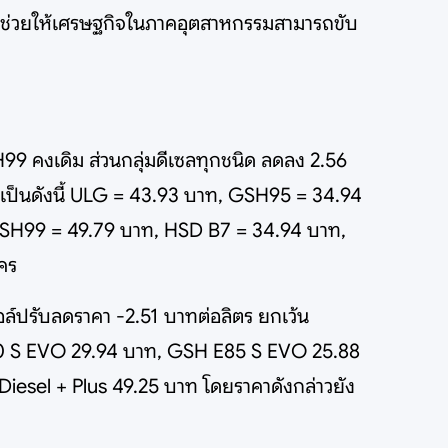
ยังช่วยให้เศรษฐกิจในภาคอุตสาหกรรมสามารถขับ
99 คงเดิม ส่วนกลุ่มดีเซลทุกชนิด ลดลง 2.56
จะเป็นดังนี้ ULG = 43.93 บาท, GSH95 = 34.94
 GSH99 = 49.79 บาท, HSD B7 = 34.94 บาท,
คร
อล์ปรับลดราคา -2.51 บาทต่อลิตร ยกเว้น
E20 S EVO 29.94 บาท, GSH E85 S EVO 25.88
iesel + Plus 49.25 บาท โดยราคาดังกล่าวยัง