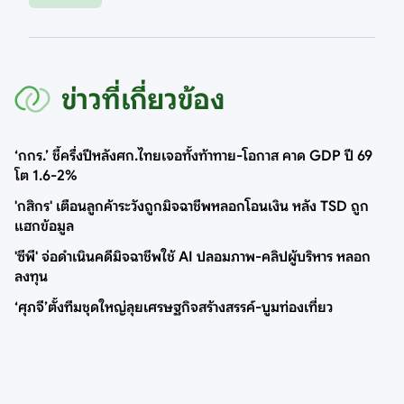
ข่าวที่เกี่ยวข้อง
‘กกร.’ ชี้ครึ่งปีหลังศก.ไทยเจอทั้งท้าทาย-โอกาส คาด GDP ปี 69
โต 1.6-2%
'กสิกร' เตือนลูกค้าระวังถูกมิจฉาชีพหลอกโอนเงิน หลัง TSD ถูก
แฮกข้อมูล
'ซีพี' จ่อดำเนินคดีมิจฉาชีพใช้ AI ปลอมภาพ-คลิปผู้บริหาร หลอก
ลงทุน
‘ศุภจี’ตั้งทีมชุดใหญ่ลุยเศรษฐกิจสร้างสรรค์-บูมท่องเที่ยว