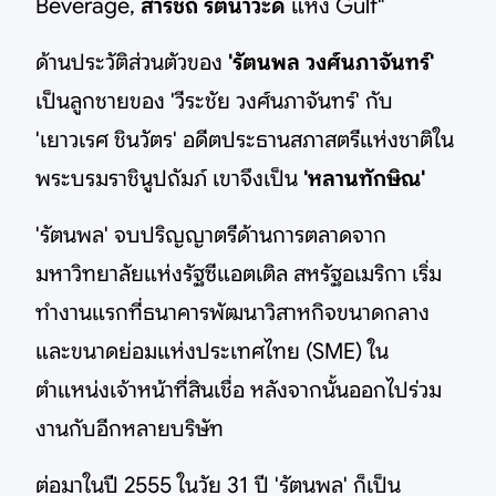
Beverage,
สารัชถ์ รัตนาวะดี
แห่ง Gulf"
ด้านประวัติส่วนตัวของ
'รัตนพล วงศ์นภาจันทร์'
เป็นลูกชายของ 'วีระชัย วงศ์นภาจันทร์' กับ
'เยาวเรศ ชินวัตร' อดีตประธานสภาสตรีแห่งชาติใน
พระบรมราชินูปถัมภ์ เขาจึงเป็น
'หลานทักษิณ'
'รัตนพล' จบปริญญาตรีด้านการตลาดจาก
มหาวิทยาลัยแห่งรัฐซีแอตเติล สหรัฐอเมริกา เริ่ม
ทำงานแรกที่ธนาคารพัฒนาวิสาหกิจขนาดกลาง
และขนาดย่อมแห่งประเทศไทย (SME) ใน
ตำแหน่งเจ้าหน้าที่สินเชื่อ หลังจากนั้นออกไปร่วม
งานกับอีกหลายบริษัท
ต่อมาในปี 2555 ในวัย 31 ปี 'รัตนพล' ก็เป็น