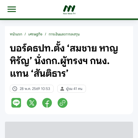
หน้าแรก
/
เศรษฐกิจ
/
การเงินและการลงทุน
บอร์ดธปท.ตั้ง ‘สมชาย หาญ
หิรัญ’ นั่งกก.ผู้ทรงฯ กนง.
แทน ‘สันติธาร’
28 พ.ค. 2569 10:53
ผู้ชม 41 คน