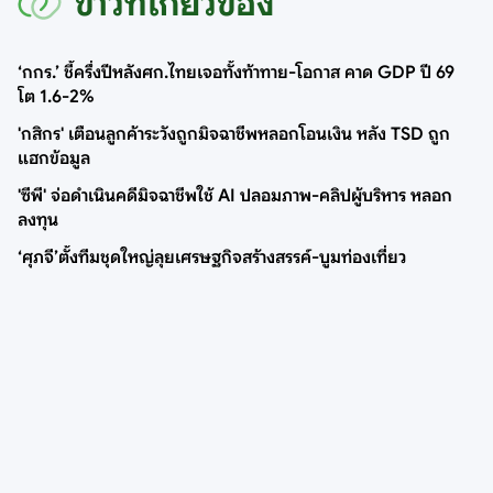
ข่าวที่เกี่ยวข้อง
‘กกร.’ ชี้ครึ่งปีหลังศก.ไทยเจอทั้งท้าทาย-โอกาส คาด GDP ปี 69
โต 1.6-2%
'กสิกร' เตือนลูกค้าระวังถูกมิจฉาชีพหลอกโอนเงิน หลัง TSD ถูก
แฮกข้อมูล
'ซีพี' จ่อดำเนินคดีมิจฉาชีพใช้ AI ปลอมภาพ-คลิปผู้บริหาร หลอก
ลงทุน
‘ศุภจี’ตั้งทีมชุดใหญ่ลุยเศรษฐกิจสร้างสรรค์-บูมท่องเที่ยว