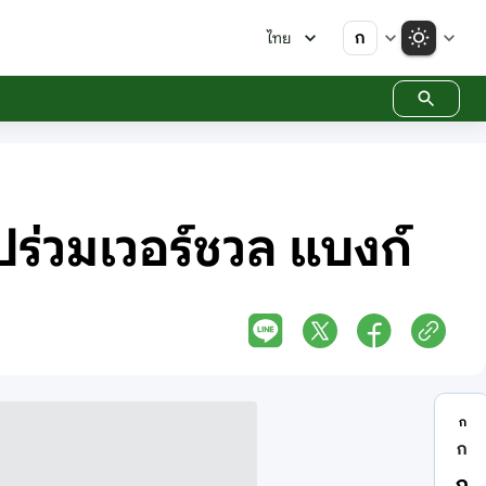
ก
ไทย
ยไปร่วมเวอร์ชวล แบงก์
ก
ก
ก