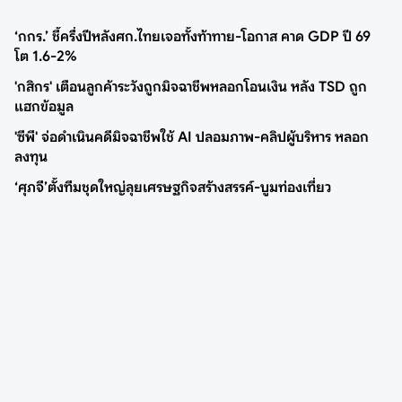
‘กกร.’ ชี้ครึ่งปีหลังศก.ไทยเจอทั้งท้าทาย-โอกาส คาด GDP ปี 69
โต 1.6-2%
'กสิกร' เตือนลูกค้าระวังถูกมิจฉาชีพหลอกโอนเงิน หลัง TSD ถูก
แฮกข้อมูล
'ซีพี' จ่อดำเนินคดีมิจฉาชีพใช้ AI ปลอมภาพ-คลิปผู้บริหาร หลอก
ลงทุน
‘ศุภจี’ตั้งทีมชุดใหญ่ลุยเศรษฐกิจสร้างสรรค์-บูมท่องเที่ยว