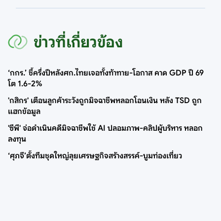
ข่าวที่เกี่ยวข้อง
‘กกร.’ ชี้ครึ่งปีหลังศก.ไทยเจอทั้งท้าทาย-โอกาส คาด GDP ปี 69
โต 1.6-2%
'กสิกร' เตือนลูกค้าระวังถูกมิจฉาชีพหลอกโอนเงิน หลัง TSD ถูก
แฮกข้อมูล
'ซีพี' จ่อดำเนินคดีมิจฉาชีพใช้ AI ปลอมภาพ-คลิปผู้บริหาร หลอก
ลงทุน
‘ศุภจี’ตั้งทีมชุดใหญ่ลุยเศรษฐกิจสร้างสรรค์-บูมท่องเที่ยว