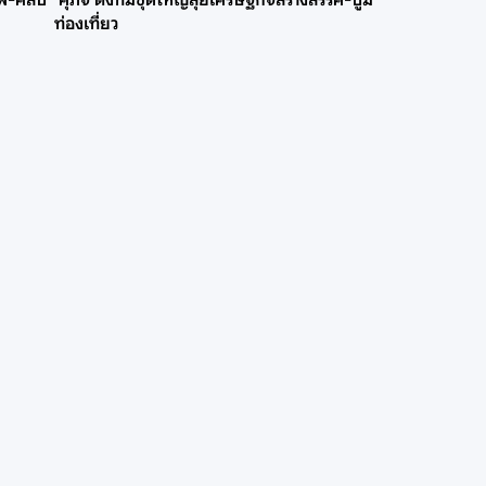
าพ-คลิป
‘ศุภจี’ตั้งทีมชุดใหญ่ลุยเศรษฐกิจสร้างสรรค์-บูม
ท่องเที่ยว