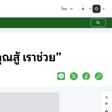
ก
ไทย
สู้ เราช่วย”
ก
ก
ก