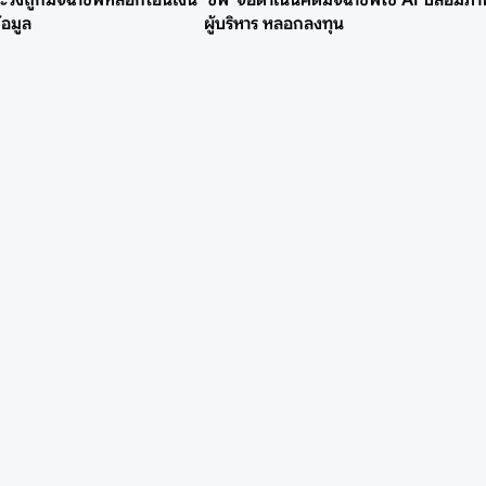
าระวังถูกมิจฉาชีพหลอกโอนเงิน
'ซีพี' จ่อดำเนินคดีมิจฉาชีพใช้ AI ปลอมภ
้อมูล
ผู้บริหาร หลอกลงทุน