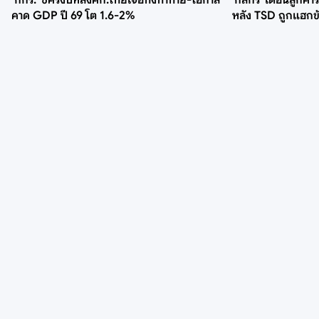
‘กกร.’ ชี้ครึ่งปีหลังศก.ไทยเจอทั้งท้าทาย-โอกาส
'กสิกร' เตือนลูกค้
คาด GDP ปี 69 โต 1.6-2%
หลัง TSD ถูกแฮกข