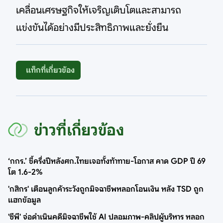
เคลื่อนเศรษฐกิจให้เจริญเติบโตและสามารถ
แข่งขันได้อย่างมีประสิทธิภาพและยั่งยืน
แท็กที่เกี่ยวข้อง
ข่าวที่เกี่ยวข้อง
‘กกร.’ ชี้ครึ่งปีหลังศก.ไทยเจอทั้งท้าทาย-โอกาส คาด GDP ปี 69
โต 1.6-2%
'กสิกร' เตือนลูกค้าระวังถูกมิจฉาชีพหลอกโอนเงิน หลัง TSD ถูก
แฮกข้อมูล
'ซีพี' จ่อดำเนินคดีมิจฉาชีพใช้ AI ปลอมภาพ-คลิปผู้บริหาร หลอก