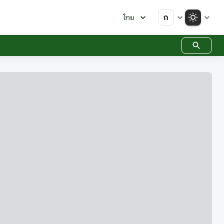
ก
ไทย