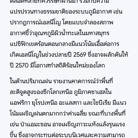
ตลอดหลายทศวรรษที่ผ่านมา ร่วมกับความ
แปรปรวนทางธรรมชาติของระบบภูมิอากาศ เช่น
ปรากฏการณ์เอลนีโญ โดยแบบจำลองสภาพ
อากาศชี้ว่าอุณหภูมิผิวน้ำทะเลในมหาสมุทร
แปซิฟิกเขตร้อนตอนกลางมีแนวโน้มเอื้อต่อการ
เกิดเอลนีโญในช่วงปลายปี 2569 ซึ่งอาจผลักดันให้
ปี 2570 มีโอกาสทำสถิติร้อนใหม่ของโลก
ในด้านปริมาณฝน รายงานคาดการณ์ว่าพื้นที่
ละติจูดสูงของซีกโลกเหนือ ภูมิภาคซาเฮลใน
แอฟริกา ยุโรปเหนือ อะแลสกา และไซบีเรีย มีแนว
โน้มเผชิญฝนตกมากกว่าค่าเฉลี่ย ขณะที่บางพื้นที่
เช่น ป่าแอมะซอน อาจเผชิญภาวะแห้งแล้งรุนแรง
ขึ้น ซึ่งอาจกระทบต่อระบบนิเวศและความสามารถ