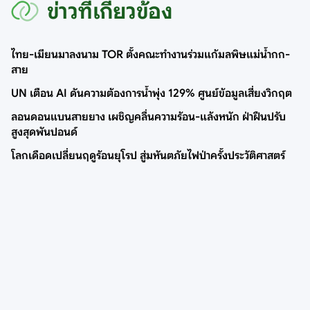
ข่าวที่เกี่ยวข้อง
ไทย-เมียนมาลงนาม TOR ตั้งคณะทำงานร่วมแก้มลพิษแม่น้ำกก-
สาย
UN เตือน AI ดันความต้องการน้ำพุ่ง 129% ศูนย์ข้อมูลเสี่ยงวิกฤต
ลอนดอนแบนสายยาง เผชิญคลื่นความร้อน-แล้งหนัก ฝ่าฝืนปรับ
สูงสุดพันปอนด์
โลกเดือดเปลี่ยนฤดูร้อนยุโรป สู่มหันตภัยไฟป่าครั้งประวัติศาสตร์