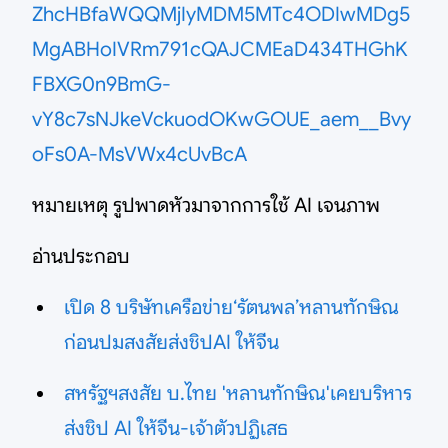
ZhcHBfaWQQMjIyMDM5MTc4ODIwMDg5
MgABHoIVRm791cQAJCMEaD434THGhK
FBXG0n9BmG-
vY8c7sNJkeVckuodOKwGOUE_aem__Bvy
oFs0A-MsVWx4cUvBcA
หมายเหตุ รูปพาดหัวมาจากการใช้ AI เจนภาพ
อ่านประกอบ
เปิด 8 บริษัทเครือข่าย‘รัตนพล’หลานทักษิณ
ก่อนปมสงสัยส่งชิปAI ให้จีน
สหรัฐฯสงสัย บ.ไทย 'หลานทักษิณ'เคยบริหาร
ส่งชิป AI ให้จีน-เจ้าตัวปฏิเสธ