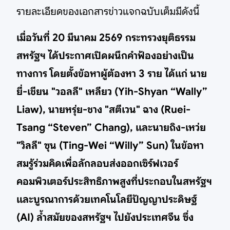
รายละเอียดของเอกสารข่าวแจกฉบับเต็มมีดังนี้
เมื่อวันที่ 20 มีนาคม 2569 กระทรวงยุติธรรม
สหรัฐฯ ได้ประกาศเปิดผนึกคำฟ้องอย่างเป็น
ทางการ โดยตั้งข้อหาผู้ต้องหา 3 ราย ได้แก่ นาย
ยี่-เชียน "วอลลี" เหลียว (Yih-Shyan “Wally”
Liaw), นายหรุ่ย-ชาง "สตีเวน" ฉาง (Ruei-
Tsang “Steven” Chang), และนายถิง-เหว่ย
"วิลลี" ซุน (Ting-Wei “Willy” Sun) ในข้อหา
สมรู้ร่วมคิดเพื่อลักลอบส่งออกเซิร์ฟเวอร์
คอมพิวเตอร์ประสิทธิภาพสูงที่ประกอบในสหรัฐฯ
และบูรณาการด้วยเทคโนโลยีปัญญาประดิษฐ์
(AI) ล้ำสมัยของสหรัฐฯ ไปยังประเทศจีน ซึ่ง