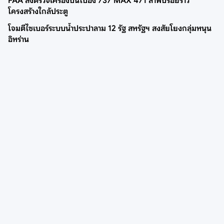
FAA สั่งตรวจเครื่องบินโบอิ้ง 737 MAX 471 ลำพบรอยร้าว
โครงสร้างใกล้ประตู
โจมตีไซเบอร์ระบบน้ำประปาลาม 12 รัฐ สหรัฐฯ สงสัยโยงกลุ่มหนุน
อิหร่าน