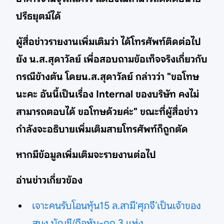
ปรีธยุตม์ได้
ผู้สื่อข่าวรายงานเพิ่มเติมว่า ได้โทรศัพท์ติดต่อไป
ยัง น.ส.สุดาวัลย์ เพื่อสอบถามข้อเท็จจริงเกี่ยวกับ
กรณีข้างต้น โดยน.ส.สุดาวัลย์ กล่าวว่า "ขอโทษ
นะคะ อันนี้เป็นเรื่อง Internal ของบริษัท คงไม่
สามารถตอบได้ ขอโทษด้วยค่ะ" ขณะที่ผู้สื่อข่าว
กำลังจะอธิบายเพิ่มเติมสายโทรศัพท์ก็ถูกตัด
หากมีข้อมูลเพิ่มเติมจะรายงานต่อไป
อ่านข่าวเกี่ยวข้อง
เจาะคนรับโอนหุ้น15 ล.สามี‘ศุภจี’เป็นเจ้าของ
สนง.บัญชี/ถือหุ้น-กก.3 แห่ง