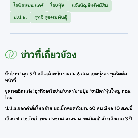
ไลฟ์สแปน แคร์
โอนหุ้น
แจ้งบัญชีทรัพย์สิน
ป.ป.ช.
ศุภจี สุธรรมพันธุ์
ข่าวที่เกี่ยวข้อง
ยืนโทษ! คุก 5 ปี อดีตเจ้าพนักงานปค.6 สนง.เขตทุ่งครุ ทุจริตต่อ
หน้าที่
ขุดเจออีกแห่ง! ธุรกิจเครือข่าย‘ชาดา’ขายปุ๋ย ‘ซาบีดา’หุ้นใหญ่ ก่อน
โอน
ป.ป.ช.ออกคำสั่งโยกย้าย ผอ.บิ๊กลอตทั่วปท. 60 คน มีผล 10 ส.ค.นี้
เลือก ป.ป.ช.ใหม่ แทน ประภาศ คาดพ่วง 'พศวัจณ์' ค้างเติ่งนาน 3 ปี