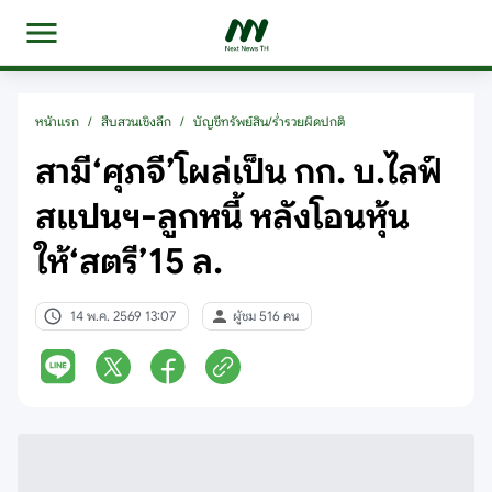
หน้าแรก
/
สืบสวนเชิงลึก
/
บัญชีทรัพย์สิน/ร่ำรวยผิดปกติ
สามี‘ศุภจี’โผล่เป็น กก. บ.ไลฟ์
สแปนฯ-ลูกหนี้ หลังโอนหุ้น
ให้‘สตรี’15 ล.
14 พ.ค. 2569 13:07
ผู้ชม 516 คน