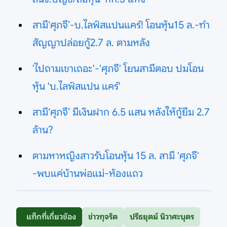
สามี‘ศุภจี’-บ.ไลฟ์สแปนแคร์! โอนหุ้น15 ล.-ทำ
สัญญาปล่อยกู้2.7 ล. ตามหลัง
'ไปถามเขาเถอะ'-'ศุภจี' โยนสามีตอบ ปมโอน
หุ้น 'บ.ไลฟ์สแปน แคร์'
สามี‘ศุภจี’ มีเงินฝาก 6.5 แสน หลังให้กู้ยืม 2.7
ล้าน?
ตามหาหญิงสาวรับโอนหุ้น 15 ล. สามี 'ศุภจี'
-พบแค่บ้านพ่อแม่-ห้องแถว
แท็กที่เกี่ยวข้อง
ข่าวทุจริต
ปรีธยุตม์ นิวาศะบุตร