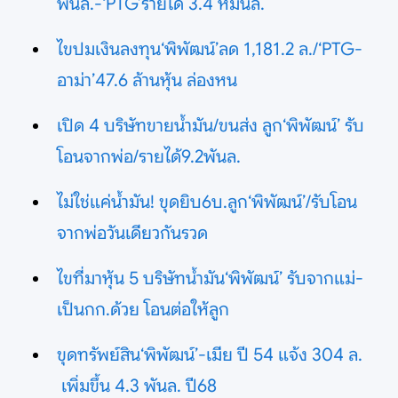
พันล.-‘PTG’รายได้ 3.4 หมื่นล.
ไขปมเงินลงทุน‘พิพัฒน์’ลด 1,181.2 ล./‘PTG-
อาม่า’47.6 ล้านหุ้น ล่องหน
เปิด 4 บริษัทขายน้ำมัน/ขนส่ง ลูก‘พิพัฒน์’ รับ
โอนจากพ่อ/รายได้9.2พันล.
ไม่ใช่แค่น้ำมัน! ขุดยิบ6บ.ลูก‘พิพัฒน์’/รับโอน
จากพ่อวันเดียวกันรวด
ไขที่มาหุ้น 5 บริษัทน้ำมัน‘พิพัฒน์’ รับจากแม่-
เป็นกก.ด้วย โอนต่อให้ลูก
ขุดทรัพย์สิน‘พิพัฒน์’-เมีย ปี 54 แจ้ง 304 ล.
เพิ่มขึ้น 4.3 พันล. ปี68