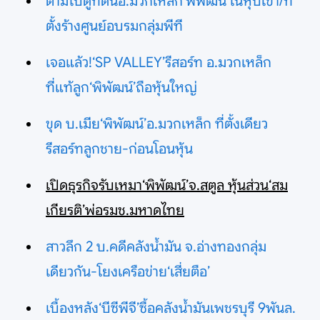
ตามไปดูที่ดินอ.มวกเหล็ก‘พิพัฒน์’ในหุบเขา/ที่
ตั้งร้างศูนย์อบรมกลุ่มพีที
เจอแล้ว!‘SP VALLEY’รีสอร์ท อ.มวกเหล็ก
ที่แท้ลูก‘พิพัฒน์’ถือหุ้นใหญ่
ขุด บ.เมีย‘พิพัฒน์’อ.มวกเหล็ก ที่ตั้งเดียว
รีสอร์ทลูกชาย-ก่อนโอนหุ้น
เปิดธุรกิจรับเหมา‘พิพัฒน์’จ.สตูล หุ้นส่วน‘สม
เกียรติ’พ่อรมช.มหาดไทย
สาวลึก 2 บ.คดีคลังน้ำมัน จ.อ่างทองกลุ่ม
เดียวกัน-โยงเครือข่าย‘เสี่ยตือ’
เบื้องหลัง‘บีซีพีจี’ซื้อคลังน้ำมันเพชรบุรี 9พันล.