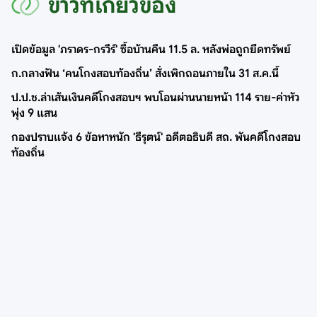
ข่าวที่เกี่ยวข้อง
เปิดข้อมูล 'ภราดร-กรวีร์' ซื้อบ้านคืน 11.5 ล. หลังพ่อถูกยึดทรัพย์
ก.กลางฟัน ‘คนโกงสอบท้องถิ่น’ สั่งเพิกถอนภายใน 31 ส.ค.นี้
ป.ป.ช.ล่าเส้นเงินคดีโกงสอบฯ พบโอนผ่านนายหน้า 114 ราย-ค่าหัว
พุ่ง 9 แสน
กองปราบแจ้ง 6 ข้อหาหนัก 'ธีรุตน์' อดีตอธิบดี สถ. พันคดีโกงสอบ
ท้องถิ่น