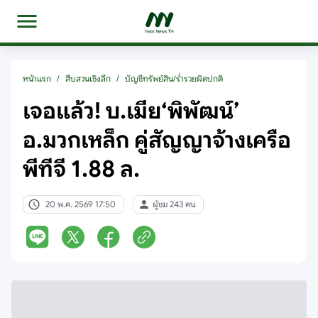
หน้าแรก
/
สืบสวนเชิงลึก
/
บัญชีทรัพย์สิน/ร่ำรวยผิดปกติ
เจอแล้ว! บ.เมีย‘พิพัฒน์’
อ.มวกเหล็ก คู่สัญญาจ้างเครือ
พีทีจี 1.88 ล.
20 พ.ค. 2569 17:50
ผู้ชม 243 คน