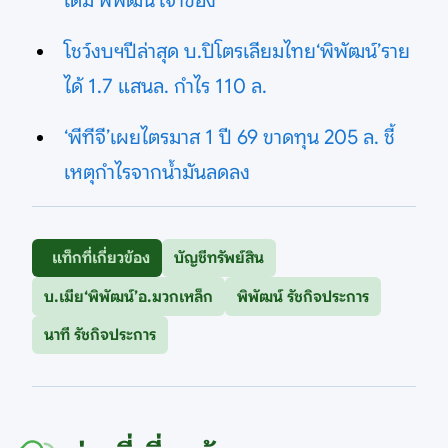
เดิม‘พิพัฒน์’เจ้าของ
โชว์งบฯปีล่าสุด บ.ปิโตรเลียมไทย‘พิพัฒน์’ราย
ได้ 1.7 แสนล. กำไร 110 ล.
‘พีทีจี’เผยไตรมาส 1 ปี 69 ขาดทุน 205 ล. ชี้
เหตุกำไรจากน้ำมันลดลง
แท็กที่เกี่ยวข้อง
บัญชีทรัพย์สิน
บ.เมีย‘พิพัฒน์’อ.มวกเหล็ก
พิพัฒน์ รัชกิจประการ
นาที รัชกิจประการ