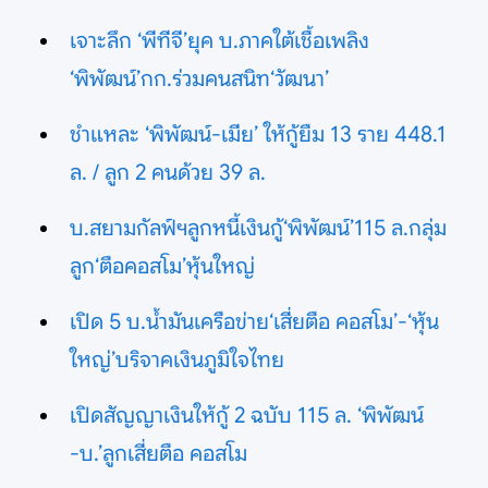
เจาะลึก ‘พีทีจี’ยุค บ.ภาคใต้เชื้อเพลิง
‘พิพัฒน์’กก.ร่วมคนสนิท‘วัฒนา’
ชำแหละ ‘พิพัฒน์-เมีย’ ให้กู้ยืม 13 ราย 448.1
ล. / ลูก 2 คนด้วย 39 ล.
บ.สยามกัลฟ์ฯลูกหนี้เงินกู้‘พิพัฒน์’115 ล.กลุ่ม
ลูก‘ตือคอสโม’หุ้นใหญ่
เปิด 5 บ.น้ำมันเครือข่าย‘เสี่ยตือ คอสโม’-‘หุ้น
ใหญ่’บริจาคเงินภูมิใจไทย
เปิดสัญญาเงินให้กู้ 2 ฉบับ 115 ล. ‘พิพัฒน์
-บ.’ลูกเสี่ยตือ คอสโม