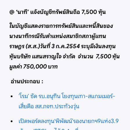
@ ‘นาที’ แจ้งบัญชีทรัพย์สินถือ 7,500 หุ้น
ในบัญชีแสดงรายการทรัพย์สินและหนี้สินของ
นางนาทีกรณีรับตำแหน่งสมาชิกสภาผู้แทน
ราษฎร (ส.ส.)วันที่ 3 ก.ค.2554 ระบุมีเงินลงทุน
หุ้นบริษัท แสนสราญใจ จำกัด จำนวน 7,500 หุ้น
มูลค่า 750,000 บาท
อ่านประกอบ :
'โรม' ซัด รบ.อนุทิน โยงทุนเทา-สแกมเมอร์-
เสี่ยตือ สส.ภจท.ประท้วงวุ่น
เปิดพอร์ตลงทุน‘พิพัฒน์’รองนายกฯ9แห่ง3.9