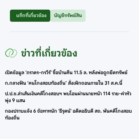
แท็กที่เกี่ยวข้อง
บัญชีทรัพย์สิน
ข่าวที่เกี่ยวข้อง
เปิดข้อมูล 'ภราดร-กรวีร์' ซื้อบ้านคืน 11.5 ล. หลังพ่อถูกยึดทรัพย์
ก.กลางฟัน ‘คนโกงสอบท้องถิ่น’ สั่งเพิกถอนภายใน 31 ส.ค.นี้
ป.ป.ช.ล่าเส้นเงินคดีโกงสอบฯ พบโอนผ่านนายหน้า 114 ราย-ค่าหัว
พุ่ง 9 แสน
กองปราบแจ้ง 6 ข้อหาหนัก 'ธีรุตน์' อดีตอธิบดี สถ. พันคดีโกงสอบ
ท้องถิ่น