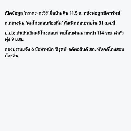
เปิดข้อมูล 'ภราดร-กรวีร์' ซื้อบ้านคืน 11.5 ล. หลังพ่อถูกยึดทรัพย์
ก.กลางฟัน ‘คนโกงสอบท้องถิ่น’ สั่งเพิกถอนภายใน 31 ส.ค.นี้
ป.ป.ช.ล่าเส้นเงินคดีโกงสอบฯ พบโอนผ่านนายหน้า 114 ราย-ค่าหัว
พุ่ง 9 แสน
กองปราบแจ้ง 6 ข้อหาหนัก 'ธีรุตน์' อดีตอธิบดี สถ. พันคดีโกงสอบ
ท้องถิ่น