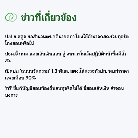
ข่าวที่เกี่ยวข้อง
ป.ป.ช.สตูล ขอสำนวนตร.คดีนายกภา โยงใช้อำนาจกสถ.ร่วมทุจริต
โกงสอบหรือไม่
ปชน.จี้ กกต.แจงเส้นเงินแสน สู่ จนท.หวั่นเว้นปฏิบัติหน้าที่คดีฮั้ว
สว.
เปิดปม 'ถนนนวัตกรรม' 1.3 พันล. สตง.ไล่ตรวจทั่วปท. พบทำราคา
แพงเกือบ 90%
'ทวี' ชี้แก้บัญชีสอบท้องถิ่นลบทุจริตไม่ได้ จี้สอบเส้นเงิน ล่าจอม
บงการ