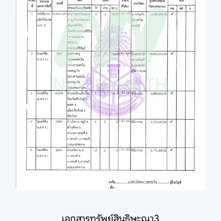
เอกสารทรัพย์สินธิษะณา3