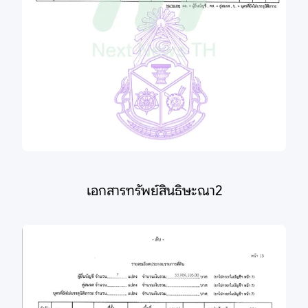
เอกสารทรัพย์สินธิษะณา2