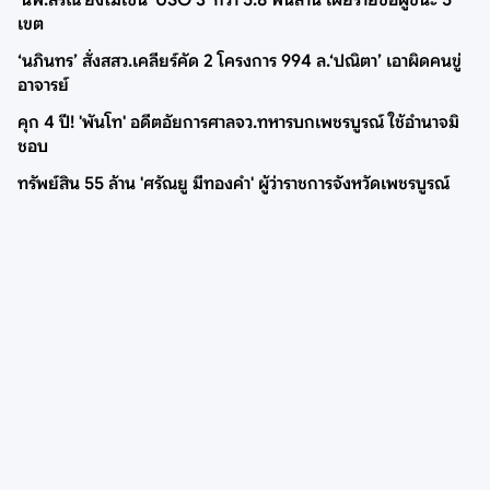
เขต
‘นภินทร’ สั่งสสว.เคลียร์คัด 2 โครงการ 994 ล.‘ปณิตา’ เอาผิดคนขู่
อาจารย์
คุก 4 ปี! 'พันโท' อดีตอัยการศาลจว.ทหารบกเพชรบูรณ์ ใช้อำนาจมิ
ชอบ
ทรัพย์สิน 55 ล้าน 'ศรัณยู มีทองคำ' ผู้ว่าราชการจังหวัดเพชรบูรณ์