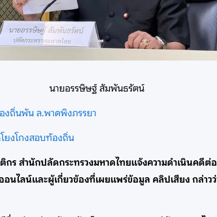
นายอรรษิษฐ์ สัมพันธรัตน์
องถิ่นพัน ล.พาดพิงภรรยา
ูกโยงโกงสอบท้องถิ่น
ห้นิติกร สำนักปลัดกระทรวงมหาดไทยแจ้งความดำเนินคด
น์และผู้เกี่ยวข้องที่เผยแพร่ข้อมูล คลิปเสียง กล่าวว่