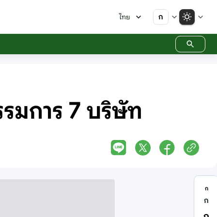
ก
ไทย
รรมการ 7 บริษัท
ก
ก
ก