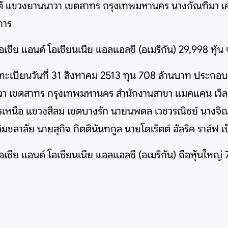
รใต้ แขวงยานนาวา เขตสาทร กรุงเทพมหานคร นางกัณทิมา เค
การ
เอเชีย แอนด์ โอเชียนเนีย แอลแอลซี (อเมริกัน) 29,998 หุ้
ะเบียนวันที่ 31 สิงหาคม 2513 ทุน 708 ล้านบาท ประกอบก
นาวา เขตสาทร กรุงเทพมหานคร สำนักงานสาขา แมคแคน เวิล
เหนือ แขวงสีลม เขตบางรัก นายนพดล เวชวรณิชย์ นางจิณณา
ิมชลาลัย นายสุกิจ กิตตินันทกูล นายโดเร็ตต์ อัลริค ราล์ฟ
เอเชีย แอนด์ โอเชียนเนีย แอลแอลซี (อเมริกัน) ถือหุ้นใหญ