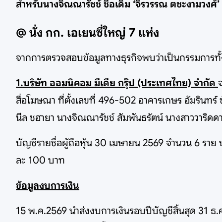
สำหรับนางจิณณารัชช์ ชื่อเดิม ‘จิรวรรณ ตชะงามวงศ์’
@ นั่ง กก. เอเยนซี่ใหญ่ 7 แห่ง
จากการตรวจสอบข้อมูลทางธุรกิจพบว่าเป็นกรรมการทั้งหม
1.บริษัท ออมนิคอม มีเดีย กรุ๊ป (ประเทศไทย) จำกัด
สื่อโฆษณา ที่ตั้งเลขที่ 496-502 อาคารเกษร อัมรินท
นีล ชฮายา นางจิณณารัชช์ สัมพันธรัตน์ นางสาววาริดด
บัญชีรายชื่อผู้ถือหุ้น 30 เมษายน 2569 จำนวน 6 ราย บริ
ละ 100 บาท
ข้อมูลงบการเงิน
15 พ.ค.2569 นำส่งงบการเงินรอบปีบัญชีสิ้นสุด 31 ธ