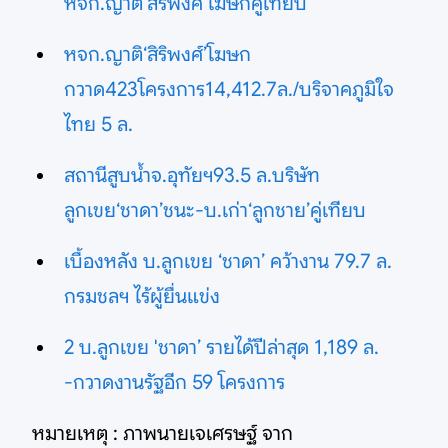
หจก.ญาติ‘สิริพงศ์’โฆษกคู่เทียบ
หจก.ญาติ‘สิริพงศ์’โฆษก
กวาด423โครงการ14,412.7ล./บริจาคภูมิใจ
ไทย 5 ล.
สถานีสูบน้ำจ.อุทัยฯ93.5 ล.บริษัท
ลูกเขย‘ชาดา’ชนะ-บ.เก่า‘ลูกชาย’คู่เทียบ
เบื้องหลัง บ.ลูกเขย ‘ชาดา’ คว้างาน 79.7 ล.
กรมชลฯ ไร้ผู้ยื่นแข่ง
2 บ.ลูกเขย 'ชาดา’ รายได้ปีล่าสุด 1,189 ล.
-กวาดงานรัฐอีก 59 โครงการ
หมายเหตุ : ภาพนายเจเศรษฐ์ จาก