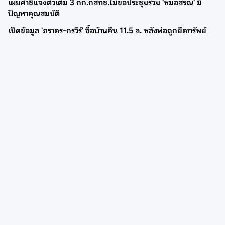
เผยคำชี้แจงตัวเต็ม 3 กก.กสทช.ไม่ขอประชุมร่วม 'หมอสรณ' มี
ปัญหาคุณสมบัติ
เปิดข้อมูล 'ภราดร-กรวีร์' ซื้อบ้านคืน 11.5 ล. หลังพ่อถูกยึดทรัพย์