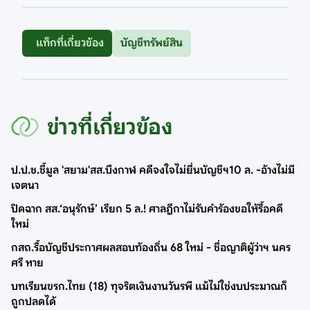
แท็กที่เกี่ยวข้อง
บัญชีทรัพย์สิน
ข่าวที่เกี่ยวข้อง
ป.ป.ช.ชี้มูล 'สยาม'สส.บึงกาฬ คดีจงใจไม่ยื่นบัญชีฯ10 ล. -อ้างไม่มี
เจตนา
ปิดฉาก สส.‘อนุรักษ์’ เรียก 5 ล.! ศาลฎีกาไม่รับคำร้องขอให้รื้อคดี
ใหม่
กสถ.รื้อบัญชีประกาศผลสอบท้องถิ่น 68 ใหม่ - ชื่อญาติผู้ว่าฯ นคร
ศรี หาย
บทเรียนขรก.ไทย (18) ทุจริตเงินงานวันรพี แม้ไม่ใช่งบประมาณก็
ถูกปลดได้