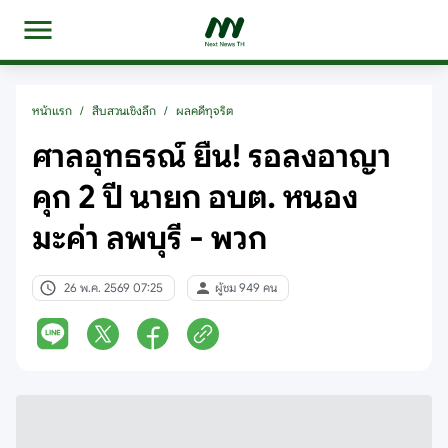
หน้าแรก
/
สืบสวนเชิงลึก
/
ผลคดีทุจริต
ศาลอุทธรณ์ ยืน! รอลงอาญา
คุก 2 ปี นายก อบต. หนอง
มะค่า ลพบุรี - พวก
26 พ.ค. 2569 07:25
ผู้ชม 949 คน