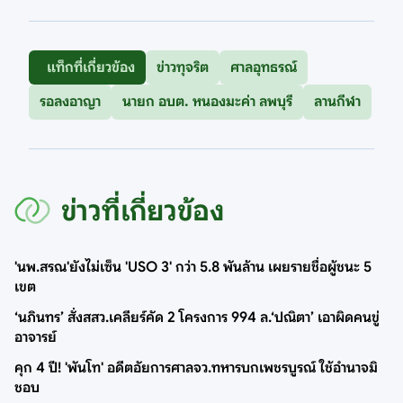
แท็กที่เกี่ยวข้อง
ข่าวทุจริต
ศาลอุทธรณ์
รอลงอาญา
นายก อบต. หนองมะค่า ลพบุรี
ลานกีฬา
ข่าวที่เกี่ยวข้อง
'นพ.สรณ'ยังไม่เซ็น 'USO 3' กว่า 5.8 พันล้าน เผยรายชื่อผู้ชนะ 5
เขต
‘นภินทร’ สั่งสสว.เคลียร์คัด 2 โครงการ 994 ล.‘ปณิตา’ เอาผิดคนขู่
อาจารย์
คุก 4 ปี! 'พันโท' อดีตอัยการศาลจว.ทหารบกเพชรบูรณ์ ใช้อำนาจมิ
ชอบ