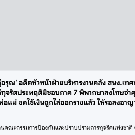
ู่อรุณ' อดีตหัวหน้าฝ่ายบริหารงานคลัง สนง.เ
ีทุจริตประพฤติมิชอบภาค 7 พิพากษาลงโทษจำคุก
ร-พ่อแม่ ชดใช้เงินถูกไล่ออกราชแล้ว ให้รอลงอาญ
สำนักงานคณะกรรมการป้องกันและปราบปรามการทุจริตแห่งชาติ