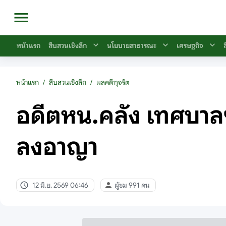
หน้าแรก
สืบสวนเชิงลึก
นโยบายสาธารณะ
เศรษฐกิจ
หน้าแรก
/
สืบสวนเชิงลึก
/
ผลคดีทุจริต
อดีตหน.คลัง เทศบาลฯ
ลงอาญา
12 มิ.ย. 2569 06:46
ผู้ชม 991 คน