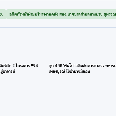
ช.
อดีตหัวหน้าฝ่ายบริหารงานคลัง สนง.เทศบาลตำบลนางบวช สุพรรณบ
คลียร์คัด 2 โครงการ 994
คุก 4 ปี! 'พันโท' อดีตอัยการศาลจว.ทหารบก
ขู่อาจารย์
เพชรบูรณ์ ใช้อำนาจมิชอบ