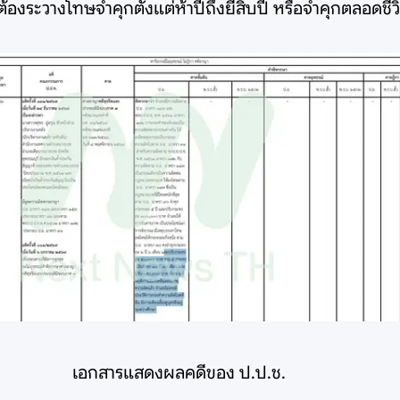
ย ต้องระวางโทษจำคุกตั้งแต่ห้าปีถึงยี่สิบปี หรือจำคุกตลอด
เอกสารแสดงผลคดีของ ป.ป.ช.