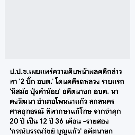
ป.ป.ช.เผยแพร่ความคืบหน้าผลคดีกล่าว
หา '2 บิ๊ก อบต.' โดนคดีรถหลวง รายแรก
'นิสมัย ปุ่งคำน้อย' อดีตนายก อบต. นา
ตงวัฒนา อำเภอโพนนาแก้ว สกลนคร
ศาลอุทธรณ์ พิพากษาแก้โทษ จากจำคุก
20 ปี เป็น 12 ปี 36 เดือน -รายสอง
'กรณ์บรรณวิชย์ บุญแก้ว' อดีตนายก