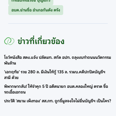
กรณ์บรรณวิชย์ บุญแก้ว
อบต.ย่านซื่อ อำเภอกันตัง ตรัง
ข่าวที่เกี่ยวข้อง
โชว์หนังสือ สตง.แจ้ง ปลัดมท. สกัด อปท. ถลุงงบทำถนนนวัตกรรม
พันล้าน
'เอกฤทัย' รวย 280 ล. มีเงินให้กู้ 135 ล. รวมบ.คดีปกปิดบัญชีฯ
สามี ด้วย
พิพากษากลับ! ให้จำคุก 5 ปี อดีตนายก อบต.คลองใหญ่ ตราด ซื้อ
รถเอื้อเอกชน
ประวัติ 'สยาม เพ็งทอง' สส.ภท. ถูกชี้มูลจงใจไม่ยื่นบัญชีฯ เป็นใคร?