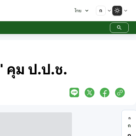
ก
ไทย
.' คุม ป.ป.ช.
ก
ก
ก