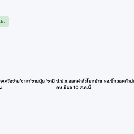
.ช.
ิจเครือข่าย‘ชาดา’ขายปุ๋ย ‘ซาบี
ป.ป.ช.ออกคำสั่งโยกย้าย ผอ.บิ๊กลอตทั่วป
น
คน มีผล 10 ส.ค.นี้