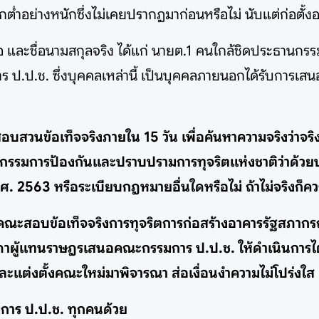
ำอย่างหนักซึ่งไม่เคยปรากฏมาก่อนหรือไม่ นับแต่ก่อตั้งอ
งชื่อย่อ และชื่อนามสกุลจริง ได้แก่ นายต.1 คนใกล้ชิดประธา
ร ป.ป.ช. ซึ่งบุคคลเหล่านี้ เป็นบุคคลภายนอกได้รับการเสน
อบสวนข้อเท็จจริงภายใน 15 วัน เพื่อค้นหาความจริงว่าจริง
ะกรรมการป้องกันและปราบปรามการทุจริตแห่งชาติว่าด้วย
. 2563 หรือระเบียบกฎหมายอื่นใดหรือไม่ ถ้าไม่จริงก็
นคณะสอบข้อเท็จจริงการทุจริตการก่อสร้างอาคารรัฐสภากร
สภาผู้แทนราษฎรเสนอคณะกรรมการ ป.ป.ช. ให้ดำเนินการ
ะแต่งตั้งคณะใหม่มาพิจารณา ส่อเงื่อนงำความไม่โปร่งใส
รมการ ป.ป.ช. ทุกคนด้วย