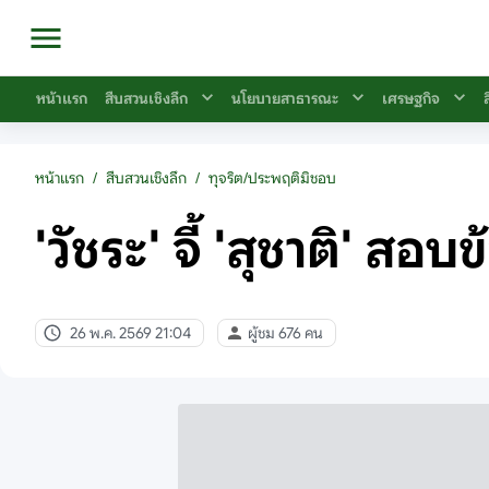
หน้าแรก
สืบสวนเชิงลึก
นโยบายสาธารณะ
เศรษฐกิจ
หน้าแรก
/
สืบสวนเชิงลึก
/
ทุจริต/ประพฤติมิชอบ
'วัชระ' จี้ 'สุชาติ' สอ
26 พ.ค. 2569 21:04
ผู้ชม 676 คน