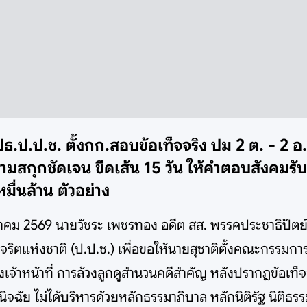
ติ ปธ.ป.ป.ช. ตั้งกก.สอบข้อเท็จจริง ปม 2 ต. - 2
นามสกุกชัดเจน ขีดเส้น 15 วัน ให้คำตอบสังคมรั
ื่นล้าน ตัวอย่าง
ษภาคม 2569 นายวัชระ เพชรทอง อดีต สส. พรรคประชาธิปัตย์ 
ตแห่งชาติ (ป.ป.ช.) เพื่อขอให้นายสุชาติตั้งคณะกรรมก
เจ้าหน้าที่ การล้วงลูกดูสำนวนคดีสำคัญ หลังปรากฏข้อเท็จ
จฉัย ไม่ได้บริหารด้วยหลักธรรมาภิบาล หลักนิติรัฐ นิติธร