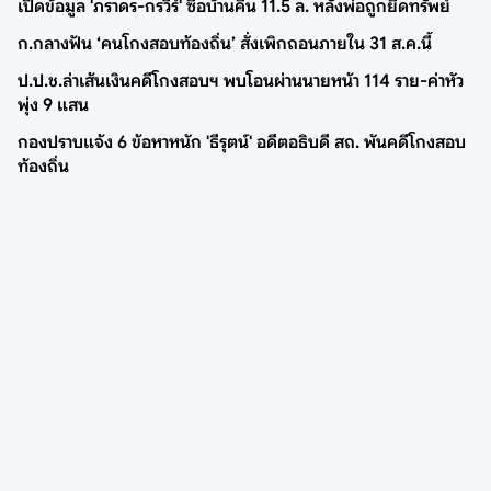
เปิดข้อมูล 'ภราดร-กรวีร์' ซื้อบ้านคืน 11.5 ล. หลังพ่อถูกยึดทรัพย์
ก.กลางฟัน ‘คนโกงสอบท้องถิ่น’ สั่งเพิกถอนภายใน 31 ส.ค.นี้
ป.ป.ช.ล่าเส้นเงินคดีโกงสอบฯ พบโอนผ่านนายหน้า 114 ราย-ค่าหัว
พุ่ง 9 แสน
กองปราบแจ้ง 6 ข้อหาหนัก 'ธีรุตน์' อดีตอธิบดี สถ. พันคดีโกงสอบ
ท้องถิ่น