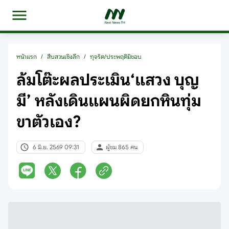
หน้าแรก
/
สืบสวนเชิงลึก
/
ทุจริต/ประพฤติมิชอบ
ล้มโต๊ะผลประเมิน‘แสวง บุญ
มี’ หลังเดินแผนผิดยกหินทุ่ม
ขาตัวเอง?
6 มิ.ย. 2569 09:31
ผู้ชม 865 คน