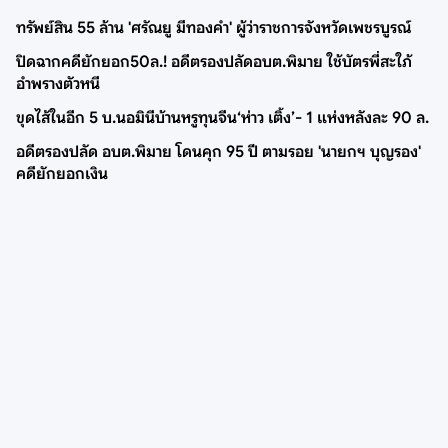
ทรัพย์สิน 55 ล้าน 'ศรัณยู มีทองคำ' ผู้ว่าราชการจังหวัดเพชรบูรณ์
ปิดฉากคดียักยอก50ล.! อดีตรองปลัดอบต.พิมาย ใช้บัตรพี่สะใภ้
อำพรางตัวหนี
ขุดไส้ในอีก 5 บ.นอมินีบ้านหรูทุนจีน‘ห่าว เติ้ง’- 1 แห่งหลังละ 90 ล.
อดีตรองปลัด อบต.พิมาย โดนคุก 95 ปี ตามรอย 'นายกฯ บุญรอง'
คดียักยอกเงิน