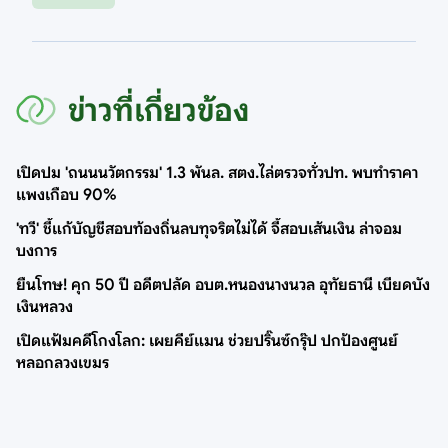
ข่าวที่เกี่ยวข้อง
เปิดปม 'ถนนนวัตกรรม' 1.3 พันล. สตง.ไล่ตรวจทั่วปท. พบทำราคา
แพงเกือบ 90%
'ทวี' ชี้แก้บัญชีสอบท้องถิ่นลบทุจริตไม่ได้ จี้สอบเส้นเงิน ล่าจอม
บงการ
ยืนโทษ! คุก 50 ปี อดีตปลัด อบต.หนองนางนวล อุทัยธานี เบียดบัง
เงินหลวง
เปิดแฟ้มคดีโกงโลก: เผยคีย์แมน ช่วยปริ๊นซ์กรุ๊ป ปกป้องศูนย์
หลอกลวงเขมร