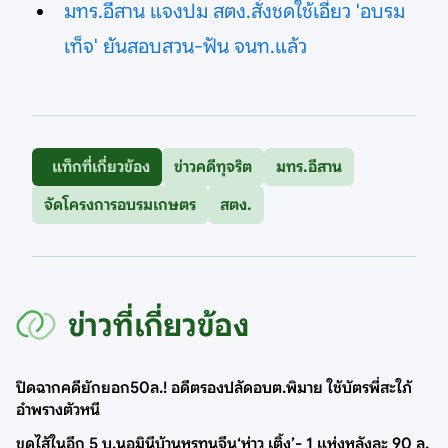
มทร.อีสาน แจงปม สตง.สั่งชดใช้เอี่ยว 'อบรม
เท็จ' ยันสอบสวน-ฟัน จนท.แล้ว
แท็กที่เกี่ยวข้อง
ข่าวคดีทุจริต
มทร.อีสาน
จัดโครงการอบรมเกษตร
สตง.
ข่าวที่เกี่ยวข้อง
ปิดฉากคดียักยอก50ล.! อดีตรองปลัดอบต.พิมาย ใช้บัตรพี่สะใภ้
อำพรางตัวหนี
ขุดไส้ในอีก 5 บ.นอมินีบ้านหรูทุนจีน‘ห่าว เติ้ง’- 1 แห่งหลังละ 90 ล.