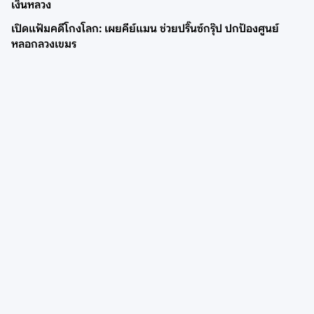
เงินหลวง
เปิดแฟ้มคดีโกงโลก: เผยคีย์แมน ช่วยปริ๊นซ์กรุ๊ป ปกป้องศูนย์
หลอกลวงเขมร