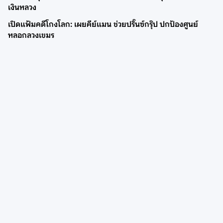
เงินหลวง
เปิดแฟ้มคดีโกงโลก: เผยคีย์แมน ช่วยปริ๊นซ์กรุ๊ป ปกป้องศูนย์
หลอกลวงเขมร