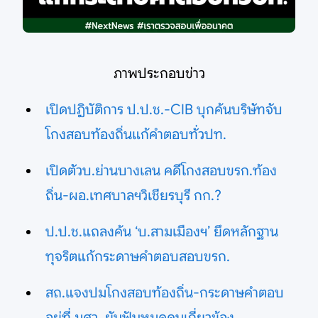
ภาพประกอบข่าว
เปิดปฏิบัติการ ป.ป.ช.-CIB บุกค้นบริษัทจับ
โกงสอบท้องถิ่นแก้คำตอบทั่วปท.
เปิดตัวบ.ย่านบางเลน คดีโกงสอบขรก.ท้อง
ถิ่น-ผอ.เทศบาลฯวิเชียรบุรี กก.?
ป.ป.ช.แถลงค้น ‘บ.สามเมืองฯ’ ยึดหลักฐาน
ทุจริตแก้กระดาษคำตอบสอบขรก.
สถ.แจงปมโกงสอบท้องถิ่น-กระดาษคำตอบ
อยู่ที่ มศว. ยันฟันหมดคนเกี่ยวข้อง