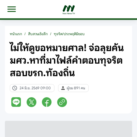
หน้าแรก
/
สืบสวนเชิงลึก
/
ทุจริต/ประพฤติมิชอบ
ไม่ให้ดูขอหมายศาล! จ่อลุยค้น
มศว.หาที่มาไฟล์คำตอบทุจริต
สอบขรก.ท้องถิ่น
24 มิ.ย. 2569 09:00
ผู้ชม 891 คน