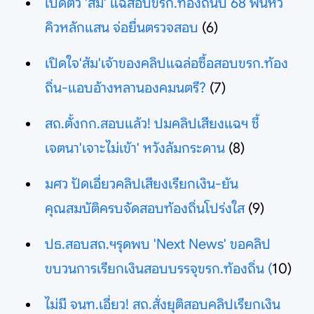
เปิดตัว 'ส้ม' แฉสอบขรก.ท้องถิ่นปี 68 ฟันหัว
คิวหลักแสน จ่อยื่นตรวจสอบ
(6)
เปิดใจ'ส้ม'เจ้าของคลิปแฉล่อซื้อสอบขรก.ท้อง
ถิ่น-แอบอ้างหลานองคมนตรี?
(7)
สถ.ตั้งกก.สอบแล้ว! ปมคลิปเสียงแฉฯ ชี้
เจตนา'เจาะไม่เข้า' หวังล้มกระดาน
(8)
มศว ปัดเอี่ยวคลิปเสียงเรียกเงิน-ยัน
คุณสมบัติครบจัดสอบท้องถิ่นโปร่งใส
(9)
ปธ.สอบสถ.ฯรุดพบ 'Next News' ขอคลิป
ขบวนการเรียกเงินสอบบรรจุขรก.ท้องถิ่น (
10)
ไม่มี จนท.เอี่ยว! สถ.สั่งยุติสอบคลิปเรียกเงิน