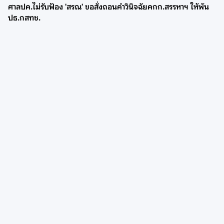
ศาลปค.ไม่รับฟ้อง 'สรณ' ขอสั่งถอนคำวินิจฉัยคกก.สรรหาฯ ให้พ้น
ปธ.กสทช.