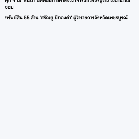
คุก 4 ปี! 'พันโท' อดีตอัยการศาลจว.ทหารบกเพชรบูรณ์ ใช้อำนาจมิ
ชอบ
ทรัพย์สิน 55 ล้าน 'ศรัณยู มีทองคำ' ผู้ว่าราชการจังหวัดเพชรบูรณ์