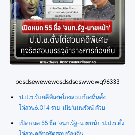
pdsdsewewewdsdsdsdswwqwq96333
ป.ป.ช.รับคดีพิเศษโกงสอบท้องถิ่นตั้ง
ไต่สวน6,014 ราย 'เมีย'แมนรัตน์ ด้วย
เปิดหมด 55 ชื่อ 'จนท.รัฐ-นายหน้า' ป.ป.ช.ตั้ง
ไต่สวนคดีทุจริตสอบท้องถิ่น