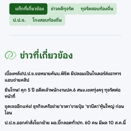
แท็กที่เกี่ยวข้อง
ข่าวคดีทุจริต
ทุจริตสอบท้องถิ่น
ป.ป.ช.
โกงสอบท้องถิ่น
ข่าวที่เกี่ยวข้อง
เบื้องหลัง!ป.ป.ช.ขอหมายค้นบ.พิชิต มีปลอมเป็นไรเดอร์ส่งอาหาร
แอบถ่ายคลิป
ยืนโทษ! คุก 5 ปี อดีตเจ้าพนักงานปค.6 สนง.เขตทุ่งครุ ทุจริตต่อ
หน้าที่
ขุดเจออีกแห่ง! ธุรกิจเครือข่าย‘ชาดา’ขายปุ๋ย ‘ซาบีดา’หุ้นใหญ่ ก่อน
โอน
ป.ป.ช.ออกคำสั่งโยกย้าย ผอ.บิ๊กลอตทั่วปท. 60 คน มีผล 10 ส.ค.นี้