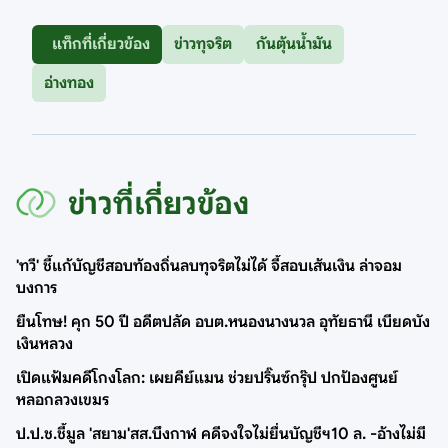
แท็กที่เกี่ยวข้อง
ข่าวทุจริต
กันตุ้นน้ำมัน
อ่างทอง
ข่าวที่เกี่ยวข้อง
'ทวี' ชี้แก้บัญชีสอบท้องถิ่นลบทุจริตไม่ได้ จี้สอบเส้นเงิน ล่าจอม
บงการ
ยืนโทษ! คุก 50 ปี อดีตปลัด อบต.หนองนางนวล อุทัยธานี เบียดบัง
เงินหลวง
เปิดแฟ้มคดีโกงโลก: เผยคีย์แมน ช่วยปริ๊นซ์กรุ๊ป ปกป้องศูนย์
หลอกลวงเขมร
ป.ป.ช.ชี้มูล 'สยาม'สส.บึงกาฬ คดีจงใจไม่ยื่นบัญชีฯ10 ล. -อ้างไม่มี