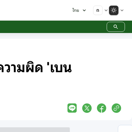
ก
ไทย
ความผิด 'เบน