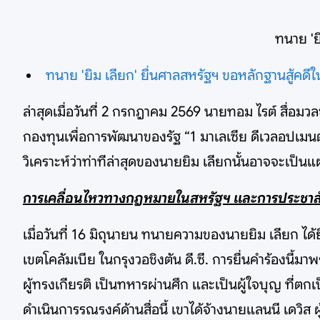
ทนาย 'ย
ทนาย 'ยิม เลียก' ยื่นศาลสหรัฐฯ ขอหลักฐานสู้คดีใน
ล่าสุดเมื่อวันที่ 2 กรกฎาคม 2569 นายทอม ไรต์ สื่อมวลช
กองทุนเพื่อการพัฒนาของรัฐ “1 มาเลเซีย ดีเวลอปเมนต
วิเคราะห์ว่าท่าทีล่าสุดของนายยิม เลียกนั้นอาจจะเป็
การเคลื่อนไหวทางกฎหมายในสหรัฐฯ และการประชาสั
เมื่อวันที่ 16 มิถุนายน ทนายความของนายยิม เลียก ได
เขตโคลัมเบีย ในกรุงวอชิงตัน ดี.ซี. การยื่นคำร้องนี้ม
ผู้ทรงเกียรติ เป็นทหารผ่านศึก และเป็นผู้ใจบุญ ที่ตกเป
ดำเนินการรณรงค์ด้านสื่อนี้ เขาได้จ้างนายแลนนี เดวิส ผ