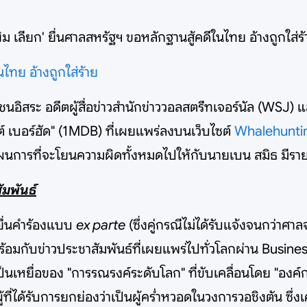
ิม เลียก' ยื่นศาลสหรัฐฯ ขอหลักฐานสู้คดีในไทย อ้างถูกใส่ร้
ไทย อ้างถูกใส่ร้าย
นอิสระ อดีตผู้สื่อข่าวสำนักข่าววอลสตรีทเจอร์นัล (WSJ) และห
์ เบอร์ฮัด" (1MDB) ที่เผยแพร่ลงบนเว็บไซต์
Whalehunti
นแผนการที่จะโยนความผิดทั้งหมดไปให้กับนายเบน สมิธ มีรายล
มพันธ์
้ยื่นคำร้องแบบ
ex parte
(ซึ่งคู่กรณีไม่ได้รับแจ้งจนกว่าศ
าพร้อมกับข่าวประชาสัมพันธ์ที่เผยแพร่ไปทั่วโลกผ่าน Busine
็นเหยื่อของ "การรณรงค์ระดับโลก" ที่ขับเคลื่อนโดย "องค์กรส
ู้ที่ได้รับการยกย่องว่าเป็นผู้คร่ำหวอดในวงการวอชิงตัน ซึ่ง