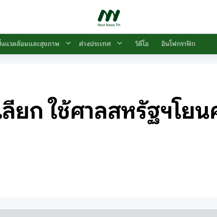
สิ่งแวดล้อมและสุขภาพ
ต่างประเทศ
วิดีโอ
อินโฟกราฟิก
 เลียก ใช้ศาลสหรัฐฯโยน