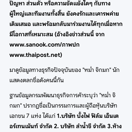
ปัญหา ส่วนตัว หรือความขัดแย้งใดๆ กับทาง
ผู้ใหญ่และทีมงานทั้งสิ้น ยังคงรักและเคารพค่าย
เดิมเสมอ และพร้อมกลับมาร่วมงานได้ทุกเมื่อหาก
มีโอกาสที่เหมาะสม (อ้างอิงข่าวส่วนนี้ จาก
www.sanook.com/ภาพปก
www.thaipost.net)
มาดูข้อมูลทางธุรกิจปัจจุบันของ "หม่ำ จ๊กมก" นัก
แสดงตลกชื่อดังคนนี้กัน
ฐานข้อมูลกรมพัฒนาธุรกิจการค้าระบุว่า "หม่ำ จ๊
กมก" ปรากฏชื่อเป็นกรรมการและผู้ถือหุ้นบริษัท
เอกชน 7 แห่ง ได้แก่
1.บริษัท บั้งไฟ ฟิล์ม เอ็นเต
อร์เทนเม้นท์ จำกัด 2. บริษัท ลำน้ำชี จำกัด 3.ห้าง