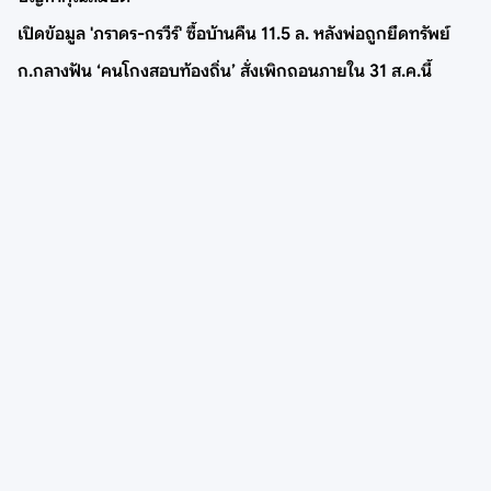
เปิดข้อมูล 'ภราดร-กรวีร์' ซื้อบ้านคืน 11.5 ล. หลังพ่อถูกยึดทรัพย์
ก.กลางฟัน ‘คนโกงสอบท้องถิ่น’ สั่งเพิกถอนภายใน 31 ส.ค.นี้