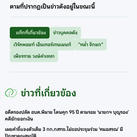
ตามที่ปรากฏเป็นข่าวดังอยู่ในขณะนี้
แท็กที่เกี่ยวข้อง
ข่าวบุคคลดัง
เวิร์คพอยท์ เอ็นเทอร์เทนเมนท์
"หม่ำ จ๊กมก"
เพ็ชรทาย วงษ์คำเหลา
ข่าวที่เกี่ยวข้อง
อดีตรองปลัด อบต.พิมาย โดนคุก 95 ปี ตามรอย 'นายกฯ บุญรอง'
คดียักยอกเงิน
เผยคำชี้แจงตัวเต็ม 3 กก.กสทช.ไม่ขอประชุมร่วม 'หมอสรณ' มี
ปัญหาคุณสมบัติ