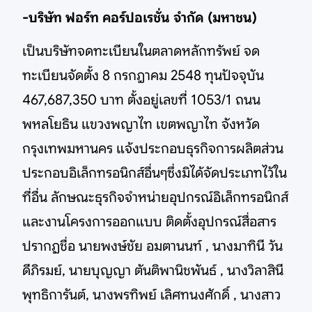
-บริษัท ฟอร์ท คอร์ปอเรชั่น จำกัด (มหาชน)
เป็นบริษัทจดทะเบียนในตลาดหลักทรัพย์ จด
ทะเบียนจัดตั้ง 8 กรกฎาคม 2548 ทุนปัจจุบัน
467,687,350 บาท ตั้งอยู่เลขที่ 1053/1 ถนน
พหลโยธิน แขวงพญาไท เขตพญาไท จังหวัด
กรุงเทพมหานคร แจ้งประกอบธุรกิจการผลิตส่วน
ประกอบอิเล็กทรอนิกส์อื่นๆซึ่งมิได้จัดประเภทไว้ใน
ที่อื่น ลักษณะธุรกิจจำหน่ายอุปกรณ์อิเล็กทรอนิกส์
และงานโครงการออกแบบ ติดตั้งอุปกรณ์สื่อสาร
ปรากฏชื่อ นายพงษ์ชัย อมตานนท์ , นางมาทินี วัน
ดีภิรมย์, นายบุญญา ตันติพานิชพันธ์ , นางวิลาสินี
พุทธิการันต์, นางพรทิพย์ เลิศทนงศักดิ์ , นางสาว