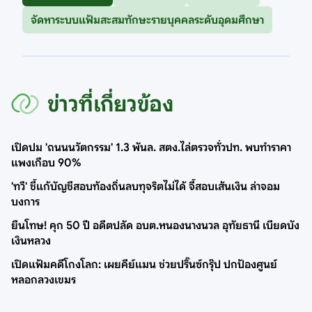
จัดหาระบบแฟ้มสะสมทักษะรายบุคคลระดับอุดมศึกษา
ข่าวที่เกี่ยวข้อง
เปิดปม 'ถนนนวัตกรรม' 1.3 พันล. สตง.ไล่ตรวจทั่วปท. พบทำราคา
แพงเกือบ 90%
'ทวี' ชี้แก้บัญชีสอบท้องถิ่นลบทุจริตไม่ได้ จี้สอบเส้นเงิน ล่าจอม
บงการ
ยืนโทษ! คุก 50 ปี อดีตปลัด อบต.หนองนางนวล อุทัยธานี เบียดบัง
เงินหลวง
เปิดแฟ้มคดีโกงโลก: เผยคีย์แมน ช่วยปริ๊นซ์กรุ๊ป ปกป้องศูนย์
หลอกลวงเขมร