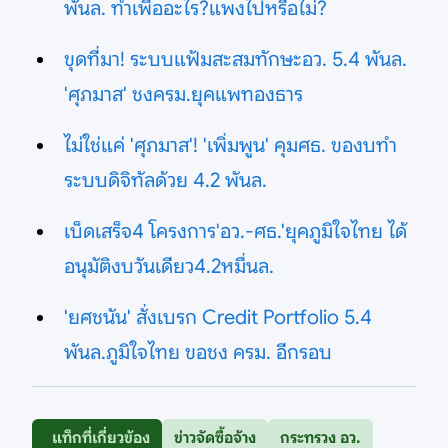
พันล. ทำเพื่ออะไร?แพงไปหรือไม่?
ขุดที่มา! ระบบแฟ้มสะสมทักษะอว. 5.4 พันล.
'ศุภมาส' ชงครม.ยุคแพทองธาร
ไม่ใช่แค่ 'ศุภมาส'! 'เพิ่มพูน' คุมศธ. ของบทำ
ระบบดิจิทัลด้วย 4.2 พันล.
เบ็ดเสร็จ4 โครงการ'อว.-ศธ.'ยุคภูมิใจไทย ได้
อนุมัติงบวันเดียว4.2หมื่นล.
'ยศชนัน' สั่งเบรก Credit Portfolio 5.4
พันล.ภูมิใจไทย ขอชง ครม. อีกรอบ
แท็กที่เกี่ยวข้อง
ข่าวจัดซื้อจ้าง
กระทรวง อว.