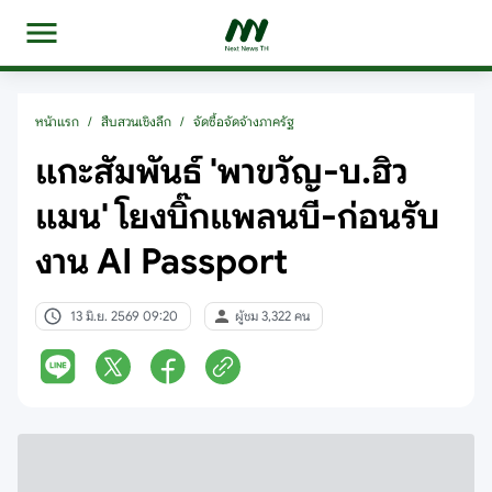
หน้าแรก
/
สืบสวนเชิงลึก
/
จัดซื้อจัดจ้างภาครัฐ
แกะสัมพันธ์ 'พาขวัญ-บ.ฮิว
แมน' โยงบิ๊กแพลนบี-ก่อนรับ
งาน AI Passport
13 มิ.ย. 2569 09:20
ผู้ชม 3,322 คน