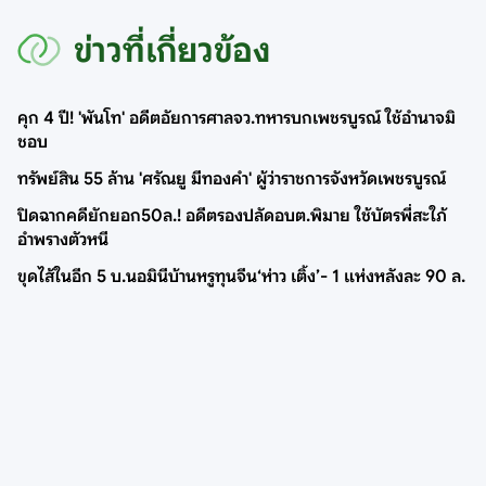
ข่าวที่เกี่ยวข้อง
คุก 4 ปี! 'พันโท' อดีตอัยการศาลจว.ทหารบกเพชรบูรณ์ ใช้อำนาจมิ
ชอบ
ทรัพย์สิน 55 ล้าน 'ศรัณยู มีทองคำ' ผู้ว่าราชการจังหวัดเพชรบูรณ์
ปิดฉากคดียักยอก50ล.! อดีตรองปลัดอบต.พิมาย ใช้บัตรพี่สะใภ้
อำพรางตัวหนี
ขุดไส้ในอีก 5 บ.นอมินีบ้านหรูทุนจีน‘ห่าว เติ้ง’- 1 แห่งหลังละ 90 ล.