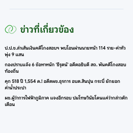
ข่าวที่เกี่ยวข้อง
ป.ป.ช.ล่าเส้นเงินคดีโกงสอบฯ พบโอนผ่านนายหน้า 114 ราย-ค่าหัว
พุ่ง 9 แสน
กองปราบแจ้ง 6 ข้อหาหนัก 'ธีรุตน์' อดีตอธิบดี สถ. พันคดีโกงสอบ
ท้องถิ่น
คุก 518 ปี 1,554 ด.! อดีตผช.ธุรการ อบต.สินปุน กระบี่ ยักยอก
ค่าน้ำประปา
ผช.ผู้ว่าการไฟฟ้าภูมิภาค แจงอีกรอบ ปมโทษวินัยโดนแค่ว่ากล่าวตัก
เตือน