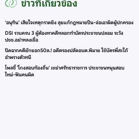
ข่าวที่เกี่ยวข้อง
‘อนุทิน’ เสียใจเหตุกราดยิง ลุยแก้กฎหมายปืน-จ่อเอาผิดผู้ปกครอง
DSI รวบครบ 3 ผู้ต้องหาคดีหลอกทำบัตรประชาชนปลอม ระวัง
ปชช.อย่าหลงเชื่อ
ปิดฉากคดียักยอก50ล.! อดีตรองปลัดอบต.พิมาย ใช้บัตรพี่สะใภ้
อำพรางตัวหนี
โพลชี้ 'โกงสอบท้องถิ่น' เขย่าศรัทธาราชการ ประชาชนหนุนสอบ
ใหม่-ฟันคนผิด