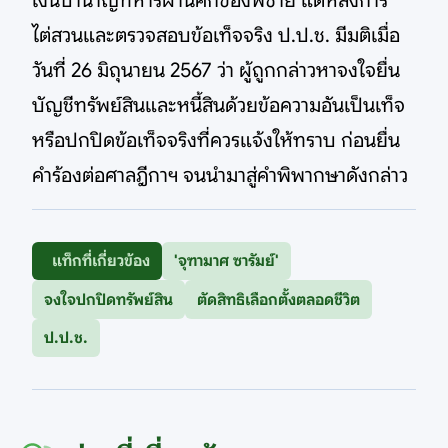
เงินบำนาญทหารผ่านศึกของพี่ชาย แต่หลังการ
ไต่สวนและตรวจสอบข้อเท็จจริง ป.ป.ช. มีมติเมื่อ
วันที่ 26 มิถุนายน 2567 ว่า ผู้ถูกกล่าวหาจงใจยื่น
บัญชีทรัพย์สินและหนี้สินด้วยข้อความอันเป็นเท็จ
หรือปกปิดข้อเท็จจริงที่ควรแจ้งให้ทราบ ก่อนยื่น
คำร้องต่อศาลฎีกาฯ จนนำมาสู่คำพิพากษาดังกล่าว
แท็กที่เกี่ยวข้อง
'จุฑามาศ ซารัมย์'
จงใจปกปิดทรัพย์สิน
ตัดสิทธิเลือกตั้งตลอดชีวิต
ป.ป.ช.