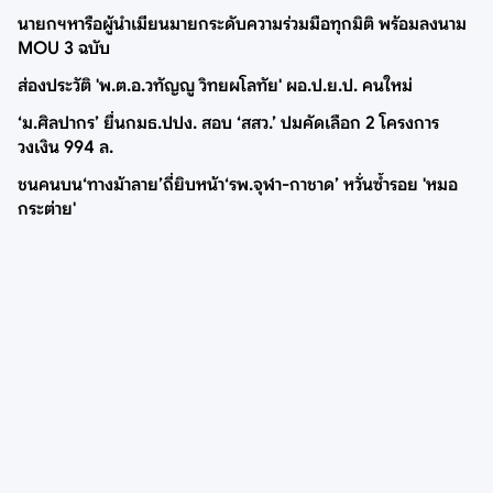
นายกฯหารือผู้นำเมียนมายกระดับความร่วมมือทุกมิติ พร้อมลงนาม
MOU 3 ฉบับ
ส่องประวัติ 'พ.ต.อ.วทัญญู วิทยผโลทัย' ผอ.ป.ย.ป. คนใหม่
‘ม.ศิลปากร’ ยื่นกมธ.ปปง. สอบ ‘สสว.’ ปมคัดเลือก 2 โครงการ
วงเงิน 994 ล.
ชนคนบน‘ทางม้าลาย’ถี่ยิบหน้า‘รพ.จุฬา-กาชาด’ หวั่นซ้ำรอย 'หมอ
กระต่าย'