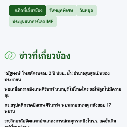
แท็กที่เกี่ยวข้อง
วันหยุดพิเศษ
วันหยุด
ประชุมธนาคารโลกIMF
ข่าวที่เกี่ยวข้อง
'ณัฐพงษ์' โพสต์ครบรอบ 2 ปี ปชน. ย้ำ! อำนาจสูงสุดเป็นของ
ประชาชน
พ่อเหยื่อกราดยิงเทพศิรินทร์ นนทบุรี ไม่โทษใคร ขอให้ลูกไปมีความ
สุข
ตร.สรุปคดีกราดยิงเทพศิรินทร์ฯ พบหลายสาเหตุ หลังสอบ 17
พยาน
ราชวิทยาลัยจิตแพทย์ฯแถลงการณ์เหตุกราดยิงในร.ร. ลดซ้ำเติม-