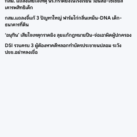
กสม. แถลงเสียใจเหตุ นร.กราดยิงในโรงเรียน วอนสื่อ-โซเชียล
เคารพสิทธิเด็ก
กสม.แถลงจี้แก้ 3 ปัญหาใหญ่ ฟาร์มไก่กลิ่นเหม็น-DNA เด็ก-
ธนาคารที่ดิน
‘อนุทิน’ เสียใจเหตุกราดยิง ลุยแก้กฎหมายปืน-จ่อเอาผิดผู้ปกครอง
DSI รวบครบ 3 ผู้ต้องหาคดีหลอกทำบัตรประชาชนปลอม ระวัง
ปชช.อย่าหลงเชื่อ