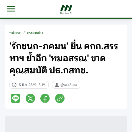
หน้าแรก
/
กระดานข่าว
'รักชนก-ภคมน' ยื่น คกก.สรร
หาฯ ย้ำอีก 'หมอสรณ' ขาด
คุณสมบัติ ปธ.กสทช.
5 มิ.ย. 2569 15:19
ผู้ชม 45 คน