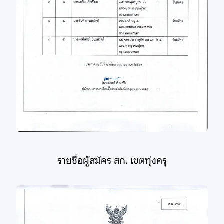
รายชื่อผู้สมัคร สก. เขตทุ่งครุ