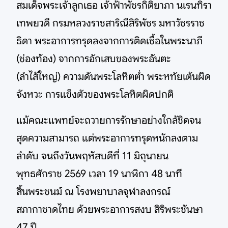
สมเด็จพระเจ้าลูกเธอ เจ้าฟ้าพัชรกิติยาภา นเรนทิรา
เทพยวดี กรมหลวงราชสาริณีสิริพัชร มหาวัชรราช
ธิดา พระอาการทรุดลงจากการติดเชื้อในพระนาภี
(ช่องท้อง) จากการอักเสบของพระอันตะ
(ลำไส้ใหญ่) ความดันพระโลหิตต่ำ พระหทัยเต้นผิด
จังหวะ การแข็งตัวของพระโลหิตผิดปกติ
แม้คณะแพทย์จะถวายการรักษาอย่างใกล้ชิดจน
สุดความสามารถ แต่พระอาการทรุดหนักลงตาม
ลำดับ จนถึงวันพฤหัสบดีที่ 11 มิถุนายน
พุทธศักราช 2569 เวลา 19 นาฬิกา 48 นาที
สิ้นพระชนม์ ณ โรงพยาบาลจุฬาลงกรณ์
สภากาชาดไทย ด้วยพระอาการสงบ สิริพระชันษา
47 ปี