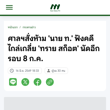
หน้าแรก
/
กระดานข่าว
ศาลฯสั่งห้าม 'นาย ท.' ฟังคดี
ไกล่เกลี่ย 'ทราย สก็อต' นัดอีก
รอบ 8 ก.ค.
16 มิ.ย. 2569 18:33
ผู้ชม 30 คน