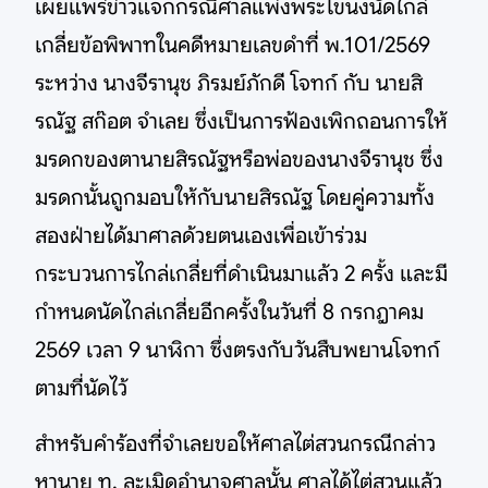
เผยแพร่ข่าวแจกกรณีศาลแพ่งพระโขนงนัดไกล่
เกลี่ยข้อพิพาทในคดีหมายเลขดำที่ พ.101/2569
ระหว่าง นางจีรานุช ภิรมย์ภักดี โจทก์ กับ นายสิ
รณัฐ สก๊อต จำเลย ซึ่งเป็นการฟ้องเพิกถอนการให้
มรดกของตานายสิรณัฐหรือพ่อของนางจีรานุช ซึ่ง
มรดกนั้นถูกมอบให้กับนายสิรณัฐ โดยคู่ความทั้ง
สองฝ่ายได้มาศาลด้วยตนเองเพื่อเข้าร่วม
กระบวนการไกล่เกลี่ยที่ดำเนินมาแล้ว 2 ครั้ง และมี
กำหนดนัดไกล่เกลี่ยอีกครั้งในวันที่ 8 กรกฎาคม
2569 เวลา 9 นาฬิกา ซึ่งตรงกับวันสืบพยานโจทก์
ตามที่นัดไว้
สำหรับคำร้องที่จำเลยขอให้ศาลไต่สวนกรณีกล่าว
หานาย ท. ละเมิดอำนาจศาลนั้น ศาลได้ไต่สวนแล้ว